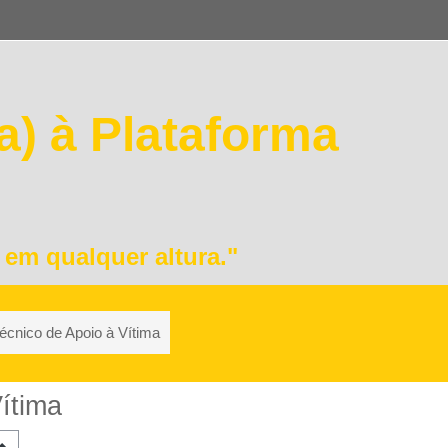
) à Plataforma
e em qualquer altura."
cnico de Apoio à Vítima
ítima