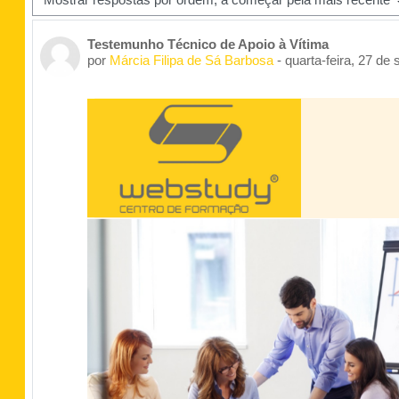
Número de respostas: 0
Testemunho Técnico de Apoio à Vítima
por
Márcia Filipa de Sá Barbosa
-
quarta-feira, 27 de