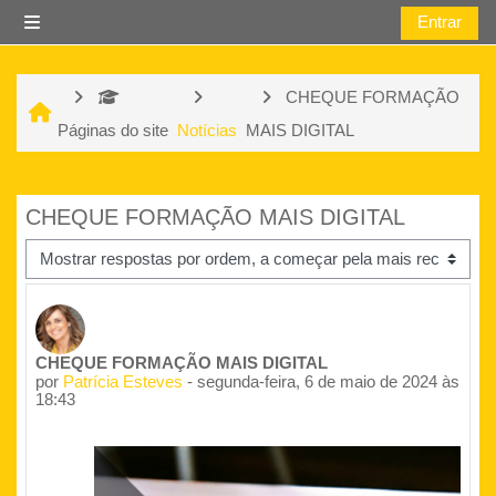
Ir para o conteúdo principal
Entrar
Painel lateral
CHEQUE FORMAÇÃO
Páginas do site
Notícias
MAIS DIGITAL
CHEQUE FORMAÇÃO MAIS DIGITAL
Modo de visualização
Número de respostas: 0
CHEQUE FORMAÇÃO MAIS DIGITAL
por
Patrícia Esteves
-
segunda-feira, 6 de maio de 2024 às
18:43