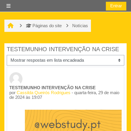
Ir para o conteúdo principal
Entrar
Painel lateral
Páginas do site
Notícias
TESTEMUNHO INTERVENÇÃO NA CRISE
Modo de visualização
Número de respostas: 0
TESTEMUNHO INTERVENÇÃO NA CRISE
por
Cassilda Queirós Rodrigues
-
quarta-feira, 29 de maio
de 2024 às 19:07