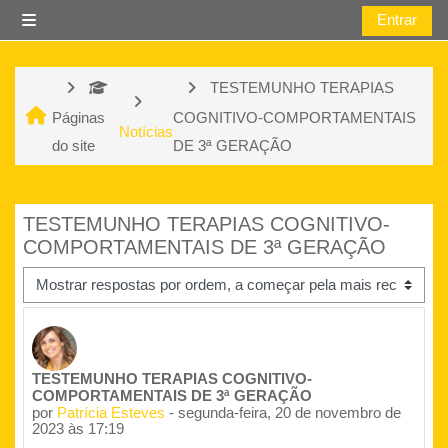
Ir para o conteúdo principal
Entrar
Painel lateral
TESTEMUNHO TERAPIAS
Páginas
COGNITIVO-COMPORTAMENTAIS
Notícias
do site
DE 3ª GERAÇÃO
TESTEMUNHO TERAPIAS COGNITIVO-
COMPORTAMENTAIS DE 3ª GERAÇÃO
Modo de visualização
Número de respostas: 0
TESTEMUNHO TERAPIAS COGNITIVO-
COMPORTAMENTAIS DE 3ª GERAÇÃO
por
Patrícia Esteves
-
segunda-feira, 20 de novembro de
2023 às 17:19